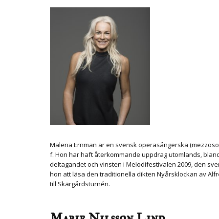
Malena Ernman är en svensk operasångerska (mezzosopran)
f. Hon har haft återkommande uppdrag utomlands, bland a
deltagandet och vinsten i Melodifestivalen 2009, den sve
hon att läsa den traditionella dikten Nyårsklockan av Al
till Skärgårdsturnén.
Marie Nilsson Lind