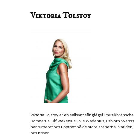
Viktoria Tolstoy
Viktoria Tolstoy är en sällsynt sångfågel i musikbransch
Domnerus, Ulf Wakenius, Jojje Wadenius, Esbjörn Svensso
har turnerat och uppträtt på de stora scenerna i världen;
och priser