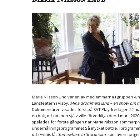
Marie Nilsson Lind var en av medlemmarna i gruppen Ainbu
Länsteatern i Visby,
Mina drömmars land – en show om mi
Dokumentären visades först på SVT Play fredagen 22 m
en bok, och att hon själv ville förverkliga den.
I mars 202
spelades för första gången när Marie Nilsson sommarprat
underhållningsprogrammet Så mycket bättre.
I programm
och Aviciis låt
Somewhere In Stockholm
, som även fungera