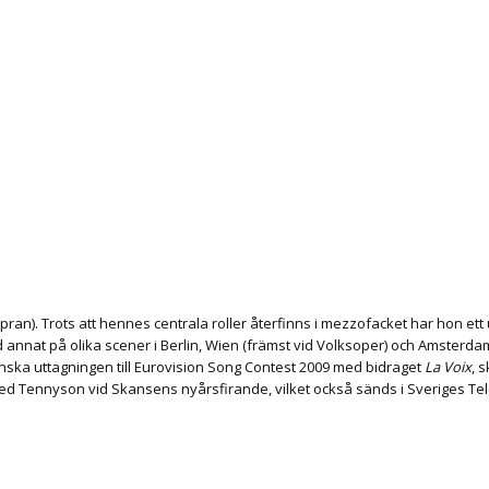
. Trots att hennes centrala roller återfinns i mezzofacket har hon ett u
nnat på olika scener i Berlin, Wien (främst vid Volksoper) och Amsterda
nska uttagningen till Eurovision Song Contest 2009 med bidraget
La Voix
, 
fred Tennyson vid Skansens nyårsfirande, vilket också sänds i Sveriges T