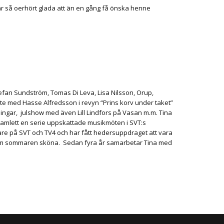
i är så oerhört glada att än en gång få önska henne
efan Sundström, Tomas Di Leva, Lisa Nilsson, Orup,
te med Hasse Alfredsson i revyn “Prins korv under taket”
ngar, julshow med även Lill Lindfors på Vasan m.m. Tina
gramlett en serie uppskattade musikmöten i SVT:s
edare på SVT och TV4 och har fått hedersuppdraget att vara
 Om sommaren sköna. Sedan fyra år samarbetar Tina med