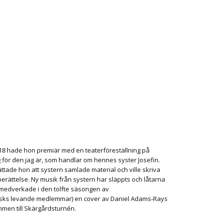
2018 hade hon premiär med en teaterföreställning på
 för den jag är, som handlar om hennes syster Josefin.
tade hon att systern samlade material och ville skriva
berättelse.
Ny musik från systern har släppts och låtarna
 medverkade i den tolfte säsongen av
usks levande medlemmar) en cover av Daniel Adams-Rays
mmen till Skärgårdsturnén.