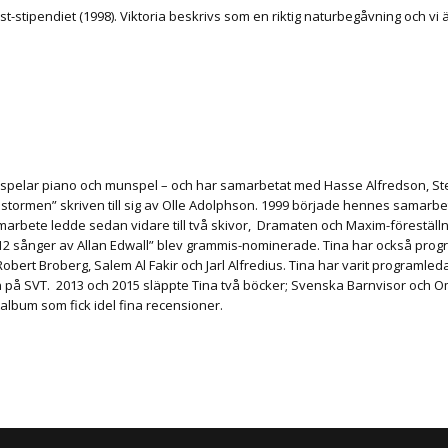
ist-stipendiet (1998). Viktoria beskrivs som en riktig naturbegåvning och v
er, spelar piano och munspel – och har samarbetat med Hasse Alfredson, St
astormen” skriven till sig av Olle Adolphson. 1999 började hennes samarbe
bete ledde sedan vidare till två skivor, Dramaten och Maxim-föreställni
 “12 sånger av Allan Edwall” blev grammis-nominerade. Tina har också pro
 Robert Broberg, Salem Al Fakir och Jarl Alfredius. Tina har varit programl
 på SVT. 2013 och 2015 släppte Tina två böcker; Svenska Barnvisor och
bum som fick idel fina recensioner.