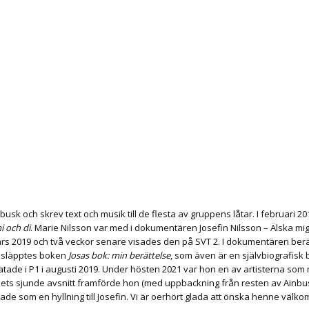
sk och skrev text och musik till de flesta av gruppens låtar. I februari 
 och di
. Marie Nilsson var med i dokumentären Josefin Nilsson – Älska mig
ars 2019
och två veckor senare visades den på SVT 2.
I dokumentären berät
0 släpptes boken
Josas bok: min berättelse
, som även är en självbiografisk 
ade i P1 i augusti 2019.
Under hösten 2021 var hon en av artisterna som
ets sjunde avsnitt framförde hon (med uppbackning från resten av Ainb
de som en hyllning till Josefin. Vi är oerhört glada att önska henne välko