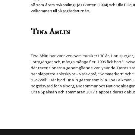
så som Årets nykomling i Jazzkatten (1994) och Ulla Billqu
välkommen till Skärgårdsturnén.
Tina Ahlin
Tina Ahlin har varit verksam musiker i 30 år. Hon sjung
Lorrygänget och, många många fler. 1996 fick hon “Lovis
där recensionerna genomgående var lysande. Deras samar
har släppt tre soloskivor – varav två; “Sommarkort” och
“Gokväll”. Där bjöd Tina in gäster som bl.a. Loa Falkman,
högtidsvärd för Valborg, Midsommar och Nationdaldagen
Orsa Spelmän och sommaren 2017 släpptes deras debutal