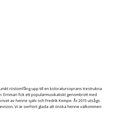
nikt röstomfång upp till en koloratursoprans trestrukna
m. Ernman fick ett populärmusikaliskt genombrott med
skrivet av henne själv och Fredrik Kempe. År 2015 utsågs
elevision. Vi är oerhört glada att önska henne välkommen