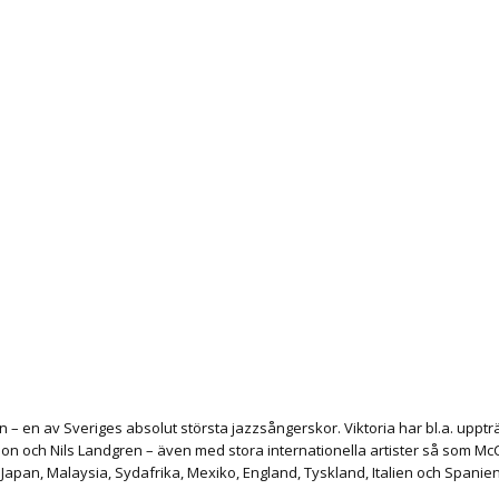
en – en av Sveriges absolut största jazzsångerskor. Viktoria har bl.a. upp
n och Nils Landgren – även med stora internationella artister så som McC
 Japan, Malaysia, Sydafrika, Mexiko, England, Tyskland, Italien och Spanie