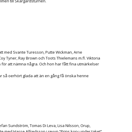
mmen till Skärgårdsturnén.
trätt med Svante Turesson, Putte Wickman, Arne
oy Tyner, Ray Brown och Toots Thielemans m.fl. Viktoria
n för att nämna några. Och hon har fått fina utmärkelser
i är så oerhört glada att än en gång få önska henne
efan Sundström, Tomas Di Leva, Lisa Nilsson, Orup,
te med Hasse Alfredsson i revyn “Prins korv under taket”