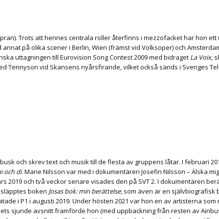
. Trots att hennes centrala roller återfinns i mezzofacket har hon ett u
nnat på olika scener i Berlin, Wien (främst vid Volksoper) och Amsterda
nska uttagningen till Eurovision Song Contest 2009 med bidraget
La Voix
, 
fred Tennyson vid Skansens nyårsfirande, vilket också sänds i Sveriges T
sk och skrev text och musik till de flesta av gruppens låtar. I februari 
 och di
. Marie Nilsson var med i dokumentären Josefin Nilsson – Älska mig
ars 2019
och två veckor senare visades den på SVT 2.
I dokumentären berät
0 släpptes boken
Josas bok: min berättelse
, som även är en självbiografisk 
ade i P1 i augusti 2019.
Under hösten 2021 var hon en av artisterna som
ets sjunde avsnitt framförde hon (med uppbackning från resten av Ainb