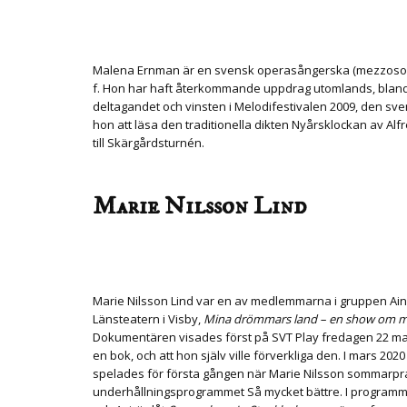
Malena Ernman är en svensk operasångerska (mezzosopran)
f. Hon har haft återkommande uppdrag utomlands, bland a
deltagandet och vinsten i Melodifestivalen 2009, den sve
hon att läsa den traditionella dikten Nyårsklockan av Al
till Skärgårdsturnén.
Marie Nilsson Lind
Marie Nilsson Lind var en av medlemmarna i gruppen Ainbu
Länsteatern i Visby,
Mina drömmars land – en show om mi
Dokumentären visades först på SVT Play fredagen 22 m
en bok, och att hon själv ville förverkliga den.
I mars 202
spelades för första gången när Marie Nilsson sommarprat
underhållningsprogrammet Så mycket bättre.
I programm