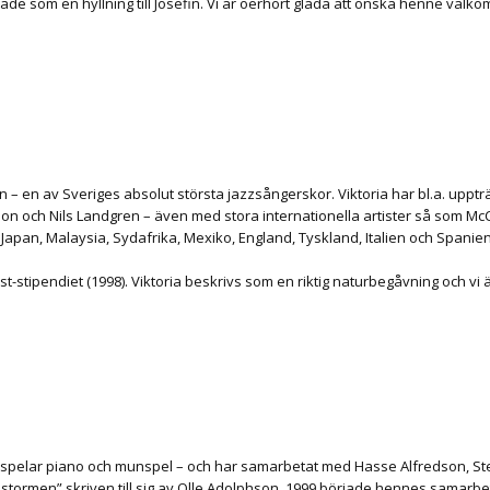
de som en hyllning till Josefin. Vi är oerhört glada att önska henne välko
en – en av Sveriges absolut största jazzsångerskor. Viktoria har bl.a. upp
n och Nils Landgren – även med stora internationella artister så som McC
 Japan, Malaysia, Sydafrika, Mexiko, England, Tyskland, Italien och Spanie
ist-stipendiet (1998). Viktoria beskrivs som en riktig naturbegåvning och v
er, spelar piano och munspel – och har samarbetat med Hasse Alfredson, St
astormen” skriven till sig av Olle Adolphson. 1999 började hennes samarbe