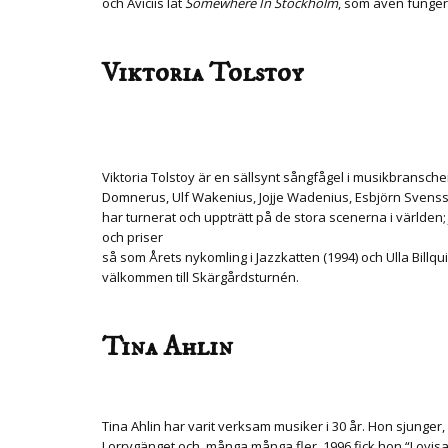
och Aviciis låt
Somewhere In Stockholm
, som även fungera
Viktoria Tolstoy
Viktoria Tolstoy är en sällsynt sångfågel i musikbransch
Domnerus, Ulf Wakenius, Jojje Wadenius, Esbjörn Svensso
har turnerat och uppträtt på de stora scenerna i världen;
och priser
så som Årets nykomling i Jazzkatten (1994) och Ulla Billqu
välkommen till Skärgårdsturnén.
Tina Ahlin
Tina Ahlin har varit verksam musiker i 30 år. Hon sjung
Lorrygänget och, många många fler. 1996 fick hon “Lovis