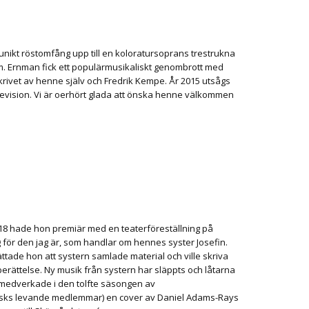
nikt röstomfång upp till en koloratursoprans trestrukna
m. Ernman fick ett populärmusikaliskt genombrott med
skrivet av henne själv och Fredrik Kempe. År 2015 utsågs
elevision. Vi är oerhört glada att önska henne välkommen
2018 hade hon premiär med en teaterföreställning på
 för den jag är, som handlar om hennes syster Josefin.
tade hon att systern samlade material och ville skriva
berättelse.
Ny musik från systern har släppts och låtarna
 medverkade i den tolfte säsongen av
usks levande medlemmar) en cover av Daniel Adams-Rays