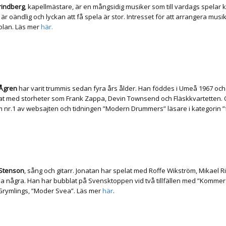
rindberg
, kapellmästare, är en mångsidig musiker som till vardags spelar k
är oändlig och lyckan att få spela är stor. Intresset för att arrangera m
olan. Läs mer
här.
Ågren
har varit trummis sedan fyra års ålder. Han föddes i Umeå 1967 och 
at med storheter som Frank Zappa, Devin Townsend och Fläskkvartetten. O
 nr.1 av websajten och tidningen ”Modern Drummers” läsare i kategorin ”
 Stenson
, sång och gitarr. Jonatan har spelat med Roffe Wikström, Mikael R
a några. Han har bubblat på Svensktoppen vid två tillfällen med ”Kommer i
Grymlings, ”Moder Svea”. Läs mer
här
.