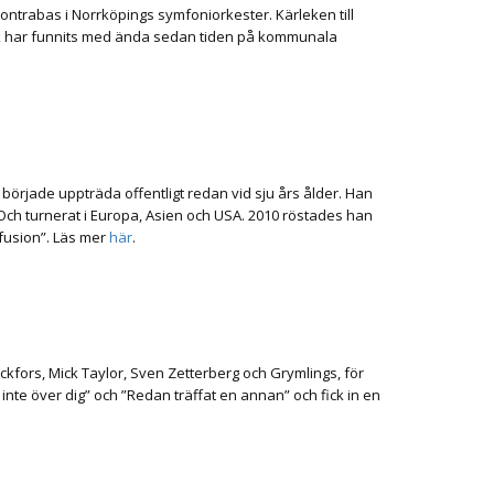
ontrabas i Norrköpings symfoniorkester. Kärleken till
usik har funnits med ända sedan tiden på kommunala
började uppträda offentligt redan vid sju års ålder. Han
ch turnerat i Europa, Asien och USA. 2010 röstades han
fusion”. Läs mer
här
.
ickfors, Mick Taylor, Sven Zetterberg och Grymlings, för
nte över dig” och ”Redan träffat en annan” och fick in en