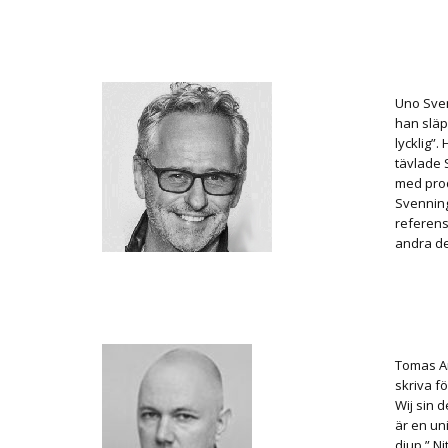
Uno Sven
han släp
lycklig”
tävlade 
med prod
Svenning
referens
andra de
Tomas An
skriva f
Wij sin 
är en un
djup.” Ni