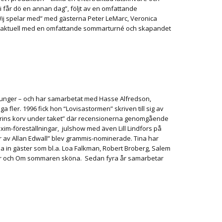
 får dö en annan dag”, följt av en omfattande
 spelar med” med gästerna Peter LeMarc, Veronica
t aktuell med en omfattande sommarturné och skapandet
 sjunger – och har samarbetat med Hasse Alfredson,
fler. 1996 fick hon “Lovisastormen” skriven till sig av
Prins korv under taket” där recensionerna genomgående
im-föreställningar, julshow med även Lill Lindfors på
r av Allan Edwall” blev grammis-nominerade. Tina har
a in gäster som bl.a. Loa Falkman, Robert Broberg, Salem
visor och Om sommaren sköna. Sedan fyra år samarbetar