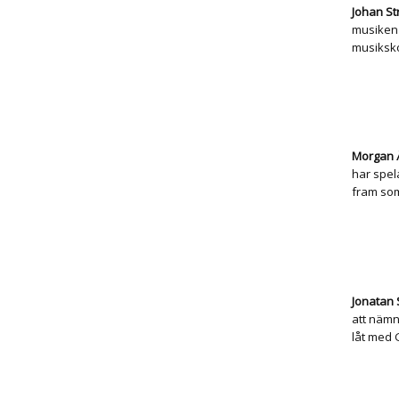
Johan St
musiken 
musiksk
Morgan 
har spel
fram som
Jonatan
att nämn
låt med 