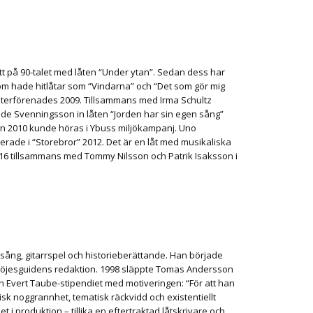
tt på 90-talet med låten “Under ytan”. Sedan dess har
m hade hitlåtar som “Vindarna” och “Det som gör mig
återförenades 2009. Tillsammans med Irma Schultz
de Svenningsson in låten “Jorden har sin egen sång”
en 2010 kunde höras i Ybuss miljökampanj. Uno
rade i “Storebror” 2012. Det är en låt med musikaliska
 2016 tillsammans med Tommy Nilsson och Patrik Isaksson i
sång, gitarrspel och historieberättande. Han började
v Nöjesguidens redaktion. 1998 släppte Tomas Andersson
an Evert Taube-stipendiet med motiveringen: “För att han
sk noggrannhet, tematisk räckvidd och existentiellt
 i produktion – tillika en eftertraktad låtskrivare och