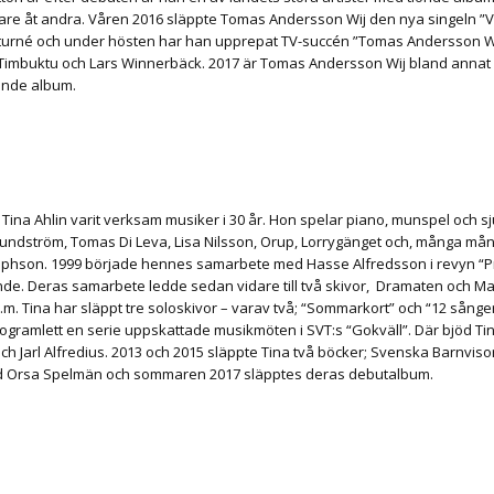
are åt andra. Våren 2016 släppte Tomas Andersson Wij den nya singeln ”Vi
rné och under hösten har han upprepat TV-succén ”Tomas Andersson Wij
Timbuktu och Lars Winnerbäck. 2017 är Tomas Andersson Wij bland anna
ionde album.
 Tina Ahlin varit verksam musiker i 30 år. Hon spelar piano, munspel och
undström, Tomas Di Leva, Lisa Nilsson, Orup, Lorrygänget och, många många 
lphson. 1999 började hennes samarbete med Hasse Alfredsson i revyn “
nde. Deras samarbete ledde sedan vidare till två skivor, Dramaten och Max
m. Tina har släppt tre soloskivor – varav två; “Sommarkort” och “12 sånge
ogramlett en serie uppskattade musikmöten i SVT:s “Gokväll”. Där bjöd Tin
 och Jarl Alfredius. 2013 och 2015 släppte Tina två böcker; Svenska Barn
d Orsa Spelmän och sommaren 2017 släpptes deras debutalbum.