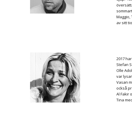
översätt
sommartu
Maggio, 
av sitt t
2017 har
Stefan S
Olle Ado
var lysa
Vasan m.
också pr
Al Fakir
Tina me