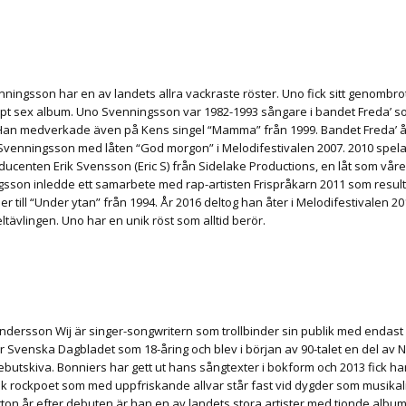
ningsson har en av landets allra vackraste röster. Uno fick sitt genombro
pt sex album. Uno Svenningsson var 1982-1993 sångare i bandet Freda’ so
. Han medverkade även på Kens singel “Mamma” från 1999. Bandet Freda’ 
Svenningsson med låten “God morgon” i Melodifestivalen 2007. 2010 spela
ucenten Erik Svensson (Eric S) från Sidelake Productions, en låt som vår
sson inledde ett samarbete med rap-artisten Frispråkarn 2011 som resulte
er till “Under ytan” från 1994. År 2016 deltog han åter i Melodifestivalen
ltävlingen. Uno har en unik röst som alltid berör.
dersson Wij är singer-songwritern som trollbinder sin publik med endast 
ör Svenska Dagbladet som 18-åring och blev i början av 90-talet en del a
debutskiva. Bonniers har gett ut hans sångtexter i bokform och 2013 fick h
ik rockpoet som med uppfriskande allvar står fast vid dygder som musikali
tton år efter debuten är han en av landets stora artister med tionde albumet